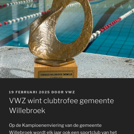
GEPLAATST
19 FEBRUARI 2025
DOOR
VWZ
OP
VWZ wint clubtrofee gemeente
Willebroek
Op de Kampioenenviering van de gemeente
Willebroek wordt elk jaar ook een sportclub van het