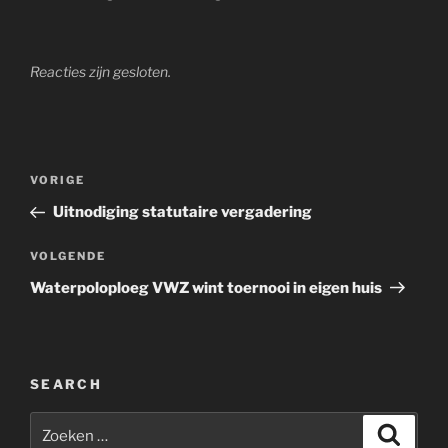
Reacties zijn gesloten.
Berichtnavigatie
Vorig
VORIGE
bericht
Uitnodiging statutaire vergadering
Volgend
VOLGENDE
bericht
Waterpoloploeg VWZ wint toernooi in eigen huis
SEARCH
Zoeken
Zoeke
naar: