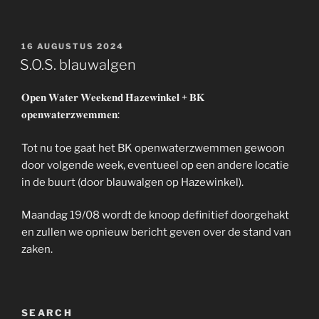
GEPLAATST
16 AUGUSTUS 2024
OP
S.O.S. blauwalgen
𝐎𝐩𝐞𝐧 𝐖𝐚𝐭𝐞𝐫 𝐖𝐞𝐞𝐤𝐞𝐧𝐝 𝐇𝐚𝐳𝐞𝐰𝐢𝐧𝐤𝐞𝐥 + 𝐁𝐊
𝐨𝐩𝐞𝐧𝐰𝐚𝐭𝐞𝐫𝐳𝐰𝐞𝐦𝐦𝐞𝐧:
Tot nu toe gaat het BK openwaterzwemmen gewoon
door volgende week, eventueel op een andere locatie
in de buurt (door blauwalgen op Hazewinkel).
Maandag 19/08 wordt de knoop definitief doorgehakt
en zullen we opnieuw bericht geven over de stand van
zaken.
SEARCH