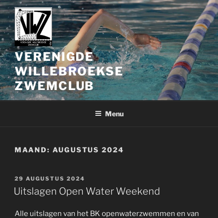
Spring
naar
de
inhoud
VERENIGDE
WILLEBROEKSE
ZWEMCLUB
Menu
MAAND:
AUGUSTUS 2024
GEPLAATST
29 AUGUSTUS 2024
OP
Uitslagen Open Water Weekend
Alle uitslagen van het BK openwaterzwemmen en van