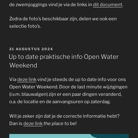
de zwemjoggings vind je via de links in
dit document
.
Zodra de foto’s beschikbaar zijn, delen we ook een
selectie foto’s.
GEPLAATST
21 AUGUSTUS 2024
OP
Up to date praktische info Open Water
Weekend
Via
deze link
vind je steeds de up to date info voor ons
Open Water Weekend. Door de last minute wijzigingen
(i.v.m. blauwalgen) zijn er een paar dingen veranderd,
o.a. de locatie en de aanvangsuren op zaterdag.
Wil je zeker zijn dat je de correcte informatie hebt?
Dan is
deze link
the place to be
!