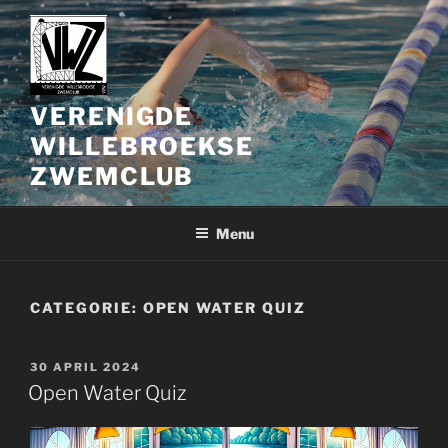
Spring
naar
de
inhoud
VERENIGDE
WILLEBROEKSE
ZWEMCLUB
Menu
CATEGORIE:
OPEN WATER QUIZ
GEPLAATST
30 APRIL 2024
OP
Open Water Quiz