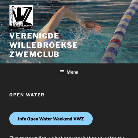
Spring
naar
de
inhoud
VERENIGDE
WILLEBROEKSE
ZWEMCLUB
Menu
OPEN WATER
Info Open Water Weekend VWZ