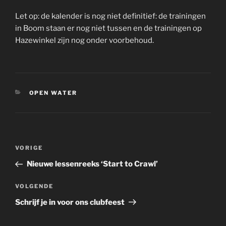
Let op: de kalender is nog niet definitief: de trainingen
in Boom staan er nog niet tussen en de trainingen op
Hazewinkel zijn nog onder voorbehoud.
CATEGORIEËN
OPEN WATER
Berichtnavigatie
Vorig
VORIGE
bericht
Nieuwe lessenreeks ‘Start to Crawl’
Volgend
VOLGENDE
bericht
Schrijf je in voor ons clubfeest