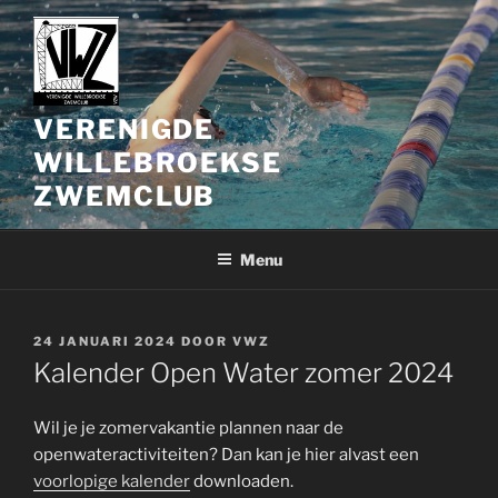
Spring
naar
de
inhoud
VERENIGDE
WILLEBROEKSE
ZWEMCLUB
Menu
GEPLAATST
24 JANUARI 2024
DOOR
VWZ
OP
Kalender Open Water zomer 2024
Wil je je zomervakantie plannen naar de
openwateractiviteiten? Dan kan je hier alvast een
voorlopige kalender
downloaden.