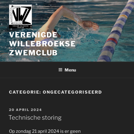
Spring
naar
de
inhoud
VERENIGDE
WILLEBROEKSE
ZWEMCLUB
Menu
CATEGORIE:
ONGECATEGORISEERD
GEPLAATST
20 APRIL 2024
OP
Technische storing
Op zondag 21 april 2024 is er geen