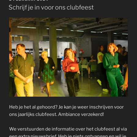
OP
Schrijf je in voor ons clubfeest
Heb je het al gehoord? Je kan je weer inschrijven voor
ons jaarlijks clubfeest. Ambiance verzekerd!
We verstuurden de informatie over het clubfeest al via
een extra nieuwsbrief. Heb je niets ontvangen en wil je