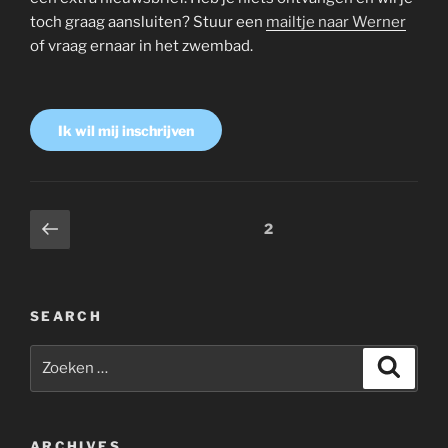
toch graag aansluiten? Stuur een
mailtje naar Werner
of vraag ernaar in het zwembad.
Ik wil mij inschrijven
Berichtnavigatie
Vorige
Pagina
2
pagina
SEARCH
Zoeken
Zoeke
naar:
ARCHIVES